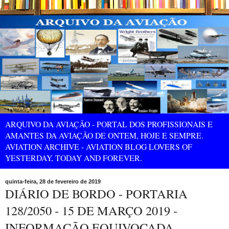
ARQUIVO DA AVIAÇÃO - PORTAL DOS PROFISSIONAIS E
AMANTES DA AVIAÇÃO DE ONTEM, HOJE E SEMPRE.
AVIATION ARCHIVE - AVIATION BLOG LOVERS OF
YESTERDAY, TODAY AND FOREVER.
quinta-feira, 28 de fevereiro de 2019
DIÁRIO DE BORDO - PORTARIA
128/2050 - 15 DE MARÇO 2019 -
INFORMAÇÃO EQUIVOCADA