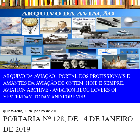
ARQUIVO DA AVIAÇÃO - PORTAL DOS PROFISSIONAIS E
AMANTES DA AVIAÇÃO DE ONTEM, HOJE E SEMPRE.
AVIATION ARCHIVE - AVIATION BLOG LOVERS OF
YESTERDAY, TODAY AND FOREVER.
quinta-feira, 17 de janeiro de 2019
PORTARIA Nº 128, DE 14 DE JANEIRO
DE 2019