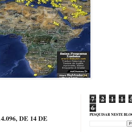
7
2
1
1
6
PESQUISAR NESTE BLO
.096, DE 14 DE