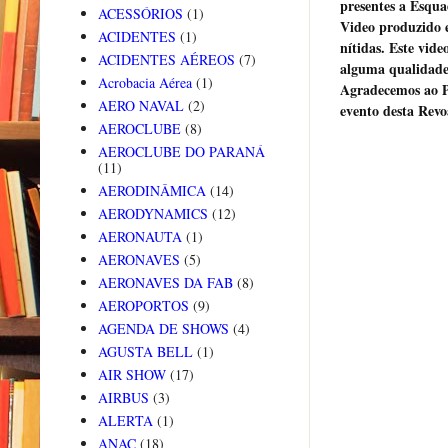
presentes a Esqua
ACESSÓRIOS
(1)
Video produzido 
ACIDENTES
(1)
nítidas. Este vid
ACIDENTES AÉREOS
(7)
alguma qualidade 
Acrobacia Aérea
(1)
Agradecemos ao Pr
AERO NAVAL
(2)
evento desta Rev
AEROCLUBE
(8)
AEROCLUBE DO PARANÁ
(11)
AERODINÂMICA
(14)
AERODYNAMICS
(12)
AERONAUTA
(1)
AERONAVES
(5)
AERONAVES DA FAB
(8)
AEROPORTOS
(9)
AGENDA DE SHOWS
(4)
AGUSTA BELL
(1)
AIR SHOW
(17)
AIRBUS
(3)
ALERTA
(1)
ANAC
(18)