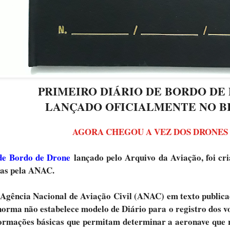
PRIMEIRO DIÁRIO DE BORDO DE
LANÇADO OFICIALMENTE NO B
AGORA CHEGOU A VEZ DOS DRONE
de Bordo de Drone
lançado pelo Arquivo da Aviação, foi cr
itas pela ANAC.
ência Nacional de Aviação Civil (ANAC) em texto public
orma não estabelece modelo de Diário para o registro dos vo
ormações básicas que permitam determinar a aeronave que re