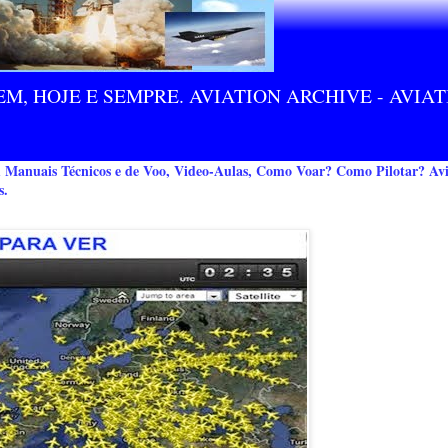
M, HOJE E SEMPRE. AVIATION ARCHIVE - AVIA
m Manuais Técnicos e de Voo, Video-Aulas, Como Voar? Como Pilotar? Avi
s.