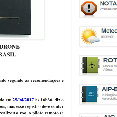
 DRONE
RASIL
S
iado segundo as recomendações e
ado em
25/04/2017
às 16h36, diz o
os, mas esse registro deve conter
alizou o voo, o piloto remoto (e