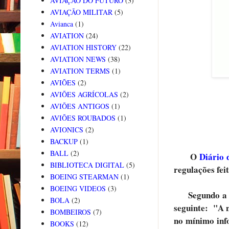
AVIAÇÃO DO FUTURO
(3)
AVIAÇÃO MILITAR
(5)
Avianca
(1)
AVIATION
(24)
AVIATION HISTORY
(22)
AVIATION NEWS
(38)
AVIATION TERMS
(1)
AVIÕES
(2)
AVIÕES AGRÍCOLAS
(2)
AVIÕES ANTIGOS
(1)
AVIÕES ROUBADOS
(1)
AVIONICS
(2)
BACKUP
(1)
BALL
(2)
O
Diário 
BIBLIOTECA DIGITAL
(5)
regulações fe
BOEING STEARMAN
(1)
BOEING VIDEOS
(3)
Segundo a Ag
BOLA
(2)
seguinte: "A n
BOMBEIROS
(7)
no mínimo inf
BOOKS
(12)