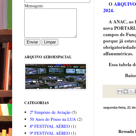
O
ARQUIVO
Mensagem:
2024
.
A ANAC, ao lan
nova PORTARIA
campos de Funçã
porque já estav
obrigatoriedade
alfanuméricas.
ARQUIVO AEROESPACIAL
Essa tabela de
Baixe ta
CATEGORIAS
segunda-feira, 21 d
2º Simpósio de Aviação
(5)
50 Anos do Pouso na LUA
(2)
8º FESTIVAL AÉREO
(1)
Revoada D
9º FESTIVAL AÉREO
(1)