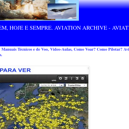
M, HOJE E SEMPRE. AVIATION ARCHIVE - AVIA
m Manuais Técnicos e de Voo, Video-Aulas, Como Voar? Como Pilotar? Avi
s.