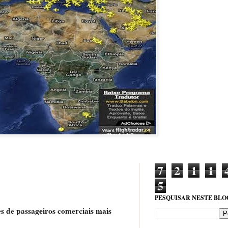
7
2
1
1
5
PESQUISAR NESTE BLO
es de passageiros comerciais mais