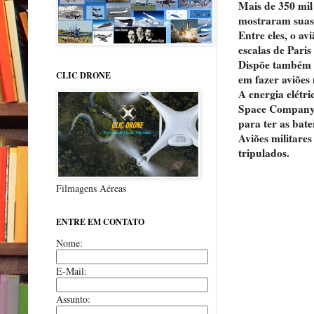
Mais de 350 mil
mostraram suas 
Entre eles, o a
escalas de Pari
Dispõe também d
CLIC DRONE
em fazer aviões
A energia elétr
Space Company (
para ter as bate
Aviões militare
tripulados.
Filmagens Aéreas
ENTRE EM CONTATO
Nome:
E-Mail:
Assunto: