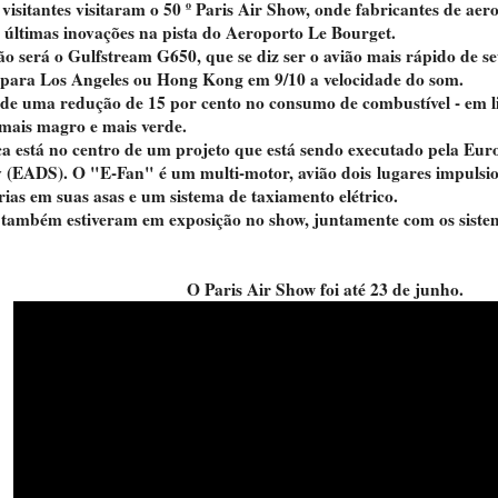
 visitantes visitaram o 50 º Paris Air Show, onde fabricantes de ae
últimas inovações na pista do Aeroporto Le Bourget.
vião será o Gulfstream G650, que se diz ser o avião mais rápido de 
s para Los Angeles ou Hong Kong em 9/10 a velocidade do som.
e uma redução de 15 por cento no consumo de combustível - em l
 mais magro e mais verde.
ica está no centro de um projeto que está sendo executado pela E
EADS). O "E-Fan" é um multi-motor, avião dois lugares impulsio
rias em suas asas e um sistema de taxiamento elétrico.
s também estiveram em exposição no show, juntamente com os sistema
O Paris Air Show foi até 23 de junho.