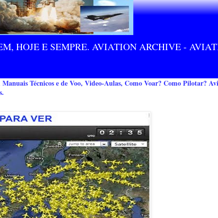
M, HOJE E SEMPRE. AVIATION ARCHIVE - AVIA
m Manuais Técnicos e de Voo, Video-Aulas, Como Voar? Como Pilotar? Avi
s.