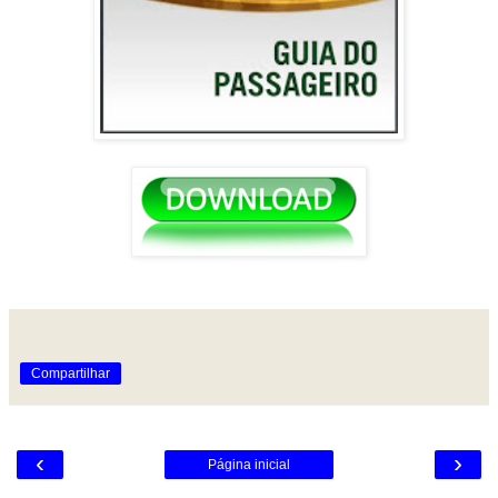
Compartilhar
‹
›
Página inicial