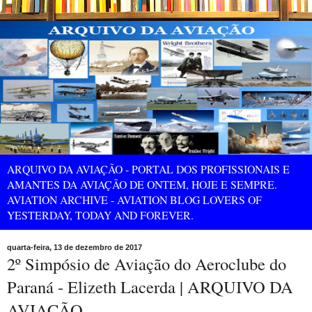
ARQUIVO DA AVIAÇÃO - PORTAL DOS PROFISSIONAIS E
AMANTES DA AVIAÇÃO DE ONTEM, HOJE E SEMPRE.
AVIATION ARCHIVE - AVIATION BLOG LOVERS OF
YESTERDAY, TODAY AND FOREVER.
quarta-feira, 13 de dezembro de 2017
2º Simpósio de Aviação do Aeroclube do
Paraná - Elizeth Lacerda | ARQUIVO DA
AVIAÇÃO