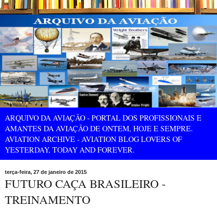
ARQUIVO DA AVIAÇÃO - PORTAL DOS PROFISSIONAIS E
AMANTES DA AVIAÇÃO DE ONTEM, HOJE E SEMPRE.
AVIATION ARCHIVE - AVIATION BLOG LOVERS OF
YESTERDAY, TODAY AND FOREVER.
terça-feira, 27 de janeiro de 2015
FUTURO CAÇA BRASILEIRO -
TREINAMENTO