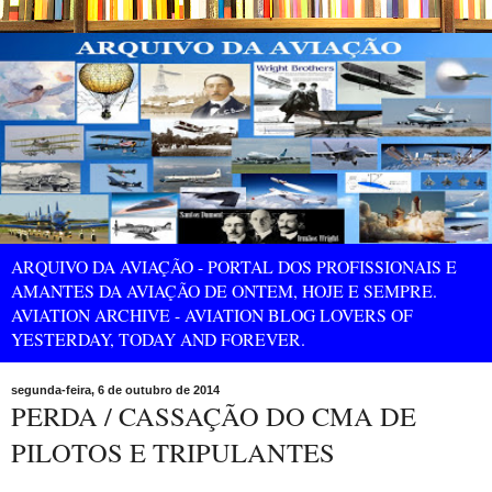
ARQUIVO DA AVIAÇÃO - PORTAL DOS PROFISSIONAIS E
AMANTES DA AVIAÇÃO DE ONTEM, HOJE E SEMPRE.
AVIATION ARCHIVE - AVIATION BLOG LOVERS OF
YESTERDAY, TODAY AND FOREVER.
segunda-feira, 6 de outubro de 2014
PERDA / CASSAÇÃO DO CMA DE
PILOTOS E TRIPULANTES