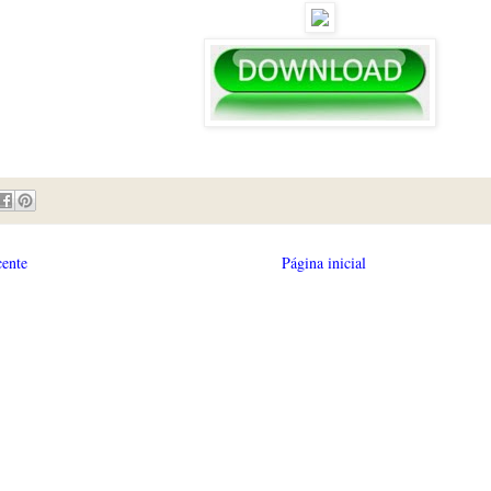
cente
Página inicial