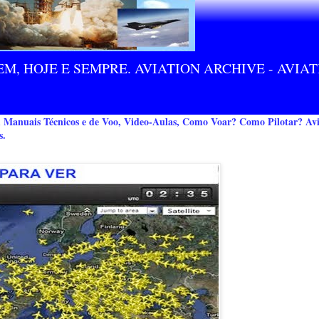
M, HOJE E SEMPRE. AVIATION ARCHIVE - AVIA
m Manuais Técnicos e de Voo, Video-Aulas, Como Voar? Como Pilotar? Avi
s.