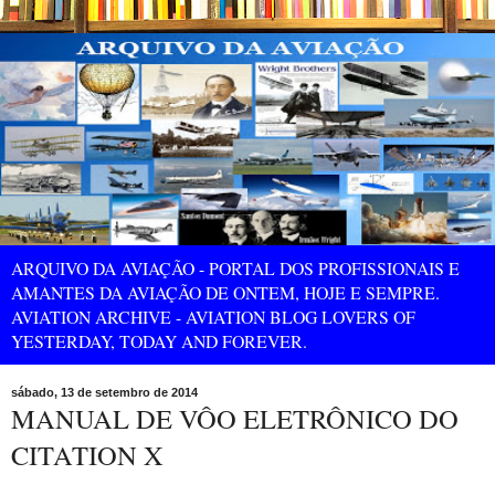
ARQUIVO DA AVIAÇÃO - PORTAL DOS PROFISSIONAIS E
AMANTES DA AVIAÇÃO DE ONTEM, HOJE E SEMPRE.
AVIATION ARCHIVE - AVIATION BLOG LOVERS OF
YESTERDAY, TODAY AND FOREVER.
sábado, 13 de setembro de 2014
MANUAL DE VÔO ELETRÔNICO DO
CITATION X