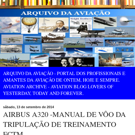
ARQUIVO DA AVIAÇÃO - PORTAL DOS PROFISSIONAIS E
AMANTES DA AVIAÇÃO DE ONTEM, HOJE E SEMPRE.
AVIATION ARCHIVE - AVIATION BLOG LOVERS OF
YESTERDAY, TODAY AND FOREVER.
sábado, 13 de setembro de 2014
AIRBUS A320 -MANUAL DE VÔO DA
TRIPULAÇÃO DE TREINAMENTO
FCTM