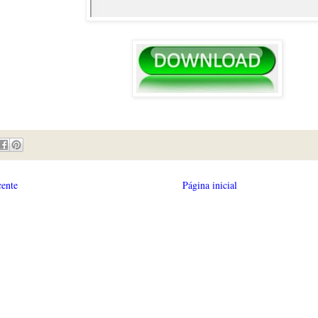
cente
Página inicial