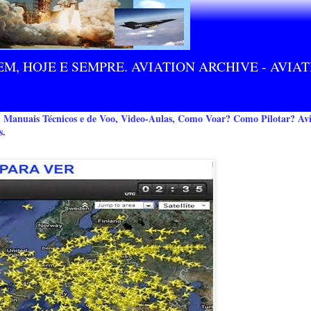
M, HOJE E SEMPRE. AVIATION ARCHIVE - AVIA
m Manuais Técnicos e de Voo, Video-Aulas, Como Voar? Como Pilotar? Avi
s.