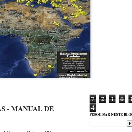
7
2
1
0
4
S - MANUAL DE
PESQUISAR NESTE BLO