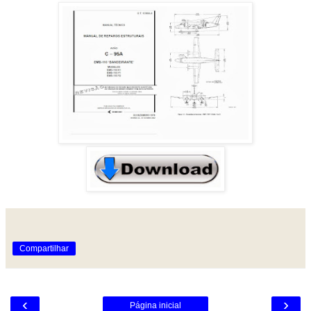
Compartilhar
‹
›
Página inicial