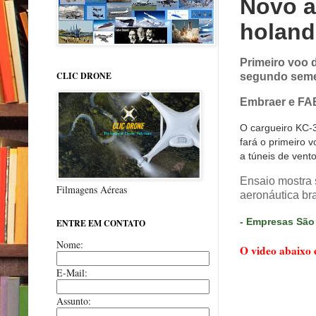
Novo a
holand
Primeiro voo d
CLIC DRONE
segundo seme
Embraer e FAB
O cargueiro KC-
fará o primeiro 
a túneis de vent
Ensaio mostra 
Filmagens Aéreas
aeronáutica bra
- Empresas São
ENTRE EM CONTATO
Nome:
O video abaixo 
E-Mail:
Assunto: