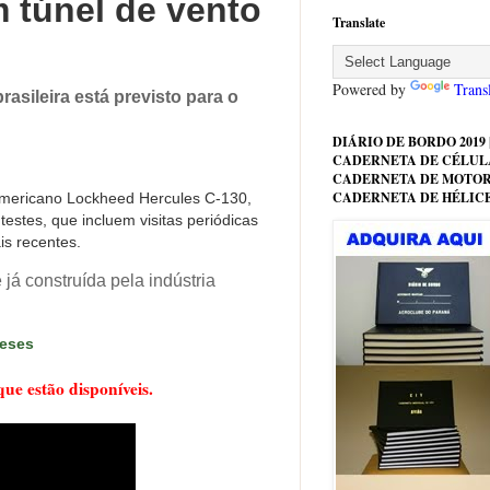
 túnel de vento
Translate
Powered by
Trans
rasileira está previsto para o
DIÁRIO DE BORDO 2019 |
CADERNETA DE CÉLULA
CADERNETA DE MOTOR
CADERNETA DE HÉLIC
americano Lockheed Hercules C-130,
estes, que incluem visitas periódicas
is recentes.
á construída pela indústria
deses
ue estão disponíveis.