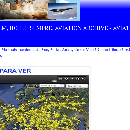
M, HOJE E SEMPRE. AVIATION ARCHIVE - AVIA
m Manuais Técnicos e de Voo, Video-Aulas, Como Voar? Como Pilotar? Avi
s.