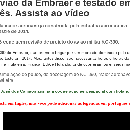
vião da Embraer é testado em
ês. Assista ao vídeo
a maior aeronave já construída pela indústria aeronáutica b
stre de 2014.
 concluem revisão de projeto do avião militar KC-390.
390 da Embraer, que promete brigar por um mercado dominado pelo 
voo teste em 2014. Mas, antes disso, são necessárias horas e horas de t
o na Inglaterra, França, EUA e Holanda, onde ocorreram os ensaios ma
simulação de pouso, de decolagem do KC-390, maior aeronave j
sileira.
 José dos Campos assinam cooperação aeroespacial com holan
está em Inglês, mas você pode adicionar as legendas em português q