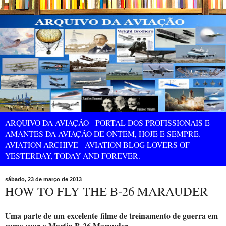
ARQUIVO DA AVIAÇÃO - PORTAL DOS PROFISSIONAIS E
AMANTES DA AVIAÇÃO DE ONTEM, HOJE E SEMPRE.
AVIATION ARCHIVE - AVIATION BLOG LOVERS OF
YESTERDAY, TODAY AND FOREVER.
sábado, 23 de março de 2013
HOW TO FLY THE B-26 MARAUDER
Uma parte de um
excelente
filme de treinamento de guerra em
como voar o Martin B-26 Marauder.